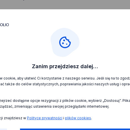
rwisie Moje Portfolio?
ikacji (ZRK)
cyjne?
Zanim przejdziesz dalej…
yk (BDP)
 cookie, aby ułatwić Ci korzystanie z naszego serwisu. Jeśli się na to zgo
ać także do celów statystycznych, poprawiania jakości naszych usług i op
mpetencji (MBK)
zejrzeć dostępne opcje rezygnacji z plików cookie, wybierz „Dostosuj”. Pli
ządzać, zmieniając ustawienia swojej przeglądarki internetowej.
dacji (KMW)
cji znajdziesz w
Polityce prywatności
i
plików cookies
.