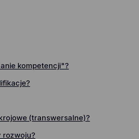
danie kompetencji"?
ifikacje?
rojowe (transwersalne)?
y rozwoju?