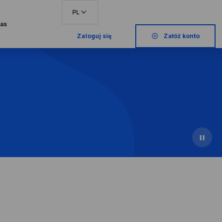
PL
cji "Przykładowe portfolio"
nas
Zaloguj się
Załóż konto