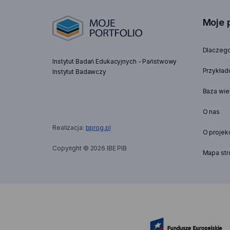
Moje p
Dlaczego
Instytut Badań Edukacyjnych - Państwowy
Przykład
Instytut Badawczy
Baza wi
O nas
uwaga,
Realizacja:
bprog.pl
O projek
link:
https://bprog.pl
Copyright © 2026 IBE PIB
Mapa str
otwiera
się
w
nowej
karcie