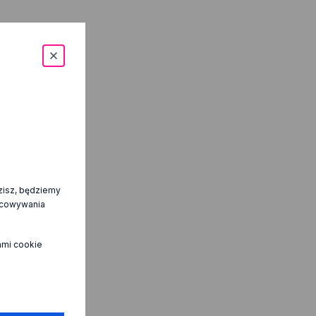
dzisz, będziemy
racowywania
kami cookie