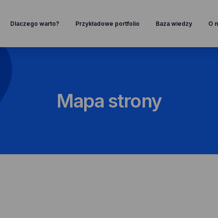
Strona przewinię się do sekcji "Dlaczego warto?"
Strona przewinię się do sek
Dlaczego warto?
Przykładowe portfolio
Baza wiedzy
O 
Mapa strony