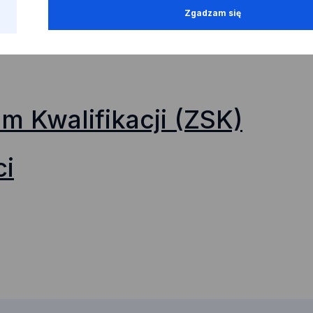
Zgadzam się
m Kwalifikacji (ZSK)
ci