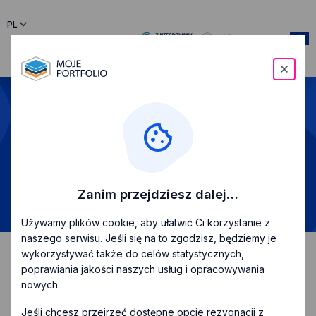
PL
menu
Baza Dobrych Praktyk
(BDP)
Zanim przejdziesz dalej…
Używamy plików cookie, aby ułatwić Ci korzystanie z
naszego serwisu. Jeśli się na to zgodzisz, będziemy je
wykorzystywać także do celów statystycznych,
Baza Dobrych Praktyk (BDP)
poprawiania jakości naszych usług i opracowywania
nowych.
Baza zawiera przykłady rozwiązań dotyczących
Jeśli chcesz przejrzeć dostępne opcje rezygnacji z