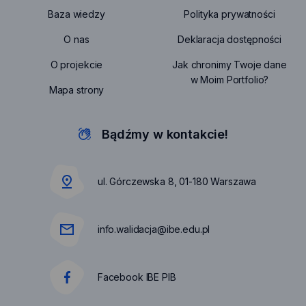
link:
serwisu
uwaga
Baza wiedzy
Polityka prywatności
https://m
otwiera
link:
cookies
się
uwag
O nas
Deklaracja dostępności
https:/
otwiera
w
link:
prywat
się
O projekcie
Jak chronimy Twoje dane
nowej
https
otwier
w
w Moim Portfolio?
karcie
doste
się
Mapa strony
nowej
otwie
w
karcie
się
nowej
w
Bądźmy w kontakcie!
karcie
nowe
karci
ul. Górczewska 8, 01-180 Warszawa
info.walidacja@ibe.edu.pl
Facebook IBE PIB