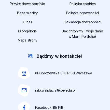
uwaga,
Przykładowe portfolio
Polityka cookies
https://
link:
serwisu
uwaga
Baza wiedzy
Polityka prywatności
https://m
otwiera
link:
cookies
się
uwag
O nas
Deklaracja dostępności
https:/
otwiera
w
link:
prywat
się
O projekcie
Jak chronimy Twoje dane
nowej
https
otwier
w
w Moim Portfolio?
karcie
doste
się
Mapa strony
nowej
otwie
w
karcie
się
nowej
w
Bądźmy w kontakcie!
karcie
nowe
karci
ul. Górczewska 8, 01-180 Warszawa
info.walidacja@ibe.edu.pl
Facebook IBE PIB