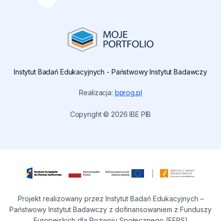
Instytut Badań Edukacyjnych - Państwowy Instytut Badawczy
uwaga,
Realizacja:
bprog.pl
link:
https://bprog.pl
Copyright © 2026 IBE PIB
otwiera
się
w
nowej
karcie
Projekt realizowany przez Instytut Badań Edukacyjnych –
Państwowy Instytut Badawczy z dofinansowaniem z Funduszy
Europejskich dla Rozwoju Społecznego (FERS)