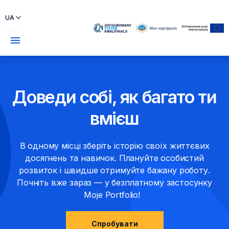
UA
menu
Доведи собі,
як багато ти
вмієш
В одному місці зберіть історію своїх життєвих
досягнень
та навичок. Плануйте особистий
розвиток і швидше отримуйте бажану роботу.
Почніть вже зараз — у безплатному застосунку
Moje Portfolio!
Спробувати