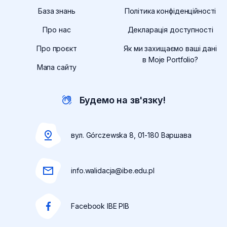
link:
положе
uw
База знань
Політика конфіденційності
/ua/
сервісу
link
олітика
otwiera
uwa
Про нас
Декларація доступності
htt
cookies
się
link:
пол
otwiera
Про проєкт
Як ми захищаємо ваші дані
w
/ua/
кон
się
в Moje Portfolio?
nowej
дек
otw
Мапа сайту
w
karcie
дос
się
nowej
otwi
w
karcie
się
Будемо на зв'язку!
no
w
kar
now
karc
вул. Górczewska 8, 01-180 Варшава
info.walidacja@ibe.edu.pl
Facebook IBE PIB