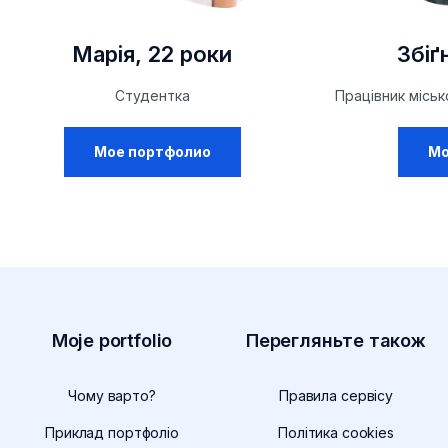
Марія, 22 роки
Збіґ
Студентка
Працівник місь
Мое портфолио
Мо
Moje portfolio
Перегляньте також
uwaga,
Чому варто?
Правила сервісу
link:
uwaga,
Приклад портфоліо
Політика cookies
/uk/