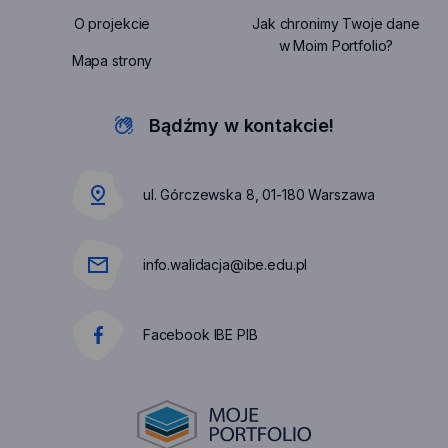
w
link:
prywat
się
O projekcie
Jak chronimy Twoje dane
nowej
https
otwier
w
w Moim Portfolio?
karcie
doste
się
Mapa strony
nowej
otwie
w
karcie
się
nowej
w
Bądźmy w kontakcie!
karcie
nowe
karci
ul. Górczewska 8, 01-180 Warszawa
info.walidacja@ibe.edu.pl
Facebook IBE PIB