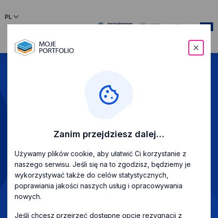
PL
menu
Udowodnij sobie
jak wiele
potrafisz
Zanim przejdziesz dalej…
W jednym miejscu gromadź historię swoich życiowych
dokonań
i umiejętności. Planuj rozwój osobisty
Używamy plików cookie, aby ułatwić Ci korzystanie z
i zdobywaj wymarzoną pracę szybciej.
Zacznij już
naszego serwisu. Jeśli się na to zgodzisz, będziemy je
teraz, w bezpłatnej aplikacji Moje Portfolio!
wykorzystywać także do celów statystycznych,
poprawiania jakości naszych usług i opracowywania
nowych.
Wypróbuj
Jeśli chcesz przejrzeć dostępne opcje rezygnacji z