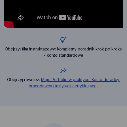
Obejrzyj film instruktażowy: Kompletny poradnik krok po kroku
- konto standardowe
Obejrzyj również:
Moje Portfolio w praktyce: Konto doradcy,
uwaga,
pracodawcy i instytucji certyfikującej
link:
https://www.yo
v=zwiPxC7Gc
otwiera
się
w