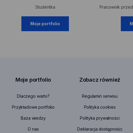
Studentka
Pracownik przeds
Moje portfolio
M
Moje portfolio
Zobacz również
uwaga,
Dlaczego warto?
Regulamin serwisu
link:
uwaga,
Przykładowe portfolio
Polityka cookies
https://
link:
serwisu
uwaga
Baza wiedzy
Polityka prywatności
https://m
otwiera
link:
cookies
się
uwag
O nas
Deklaracja dostępności
https:/
otwiera