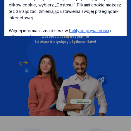
plików cookie, wybierz „Dostosuj”. Plikami cookie możesz
Dowiedz się więcej
też zarządzać, zmieniając ustawienia swojej przeglądarki
internetowej.
Więcej informacji znajdziesz w
Polityce prywatności
i
Zarejestruj się bezpłatnie
plików cookies
.
i dołącz do tysięcy użytkowników!
Dostosuj
Zgadzam się