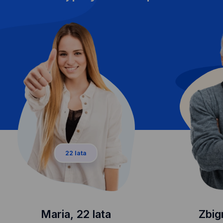
22 lata
Maria, 22 lata
Zbig