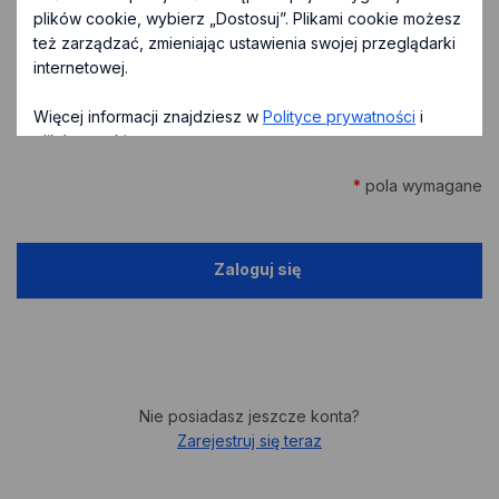
plików cookie, wybierz „Dostosuj”. Plikami cookie możesz
Hasło
*
Nie pamiętasz hasła?
też zarządzać, zmieniając ustawienia swojej przeglądarki
internetowej.
Pokaż
Więcej informacji znajdziesz w
Polityce prywatności
i
hasło
plików cookies
.
*
pola wymagane
Dostosuj
Zgadzam się
Nie posiadasz jeszcze konta?
Zarejestruj się teraz