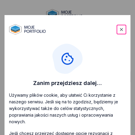
Zaloguj się
Gromadź historię swoich dokonań, opisz posiadane
kompetencje
i potwierdź je dowodami, planuj rozwój i dąż
do celu!
Zaloguj się z Facebookiem
Zanim przejdziesz dalej…
lub zaloguj się używając adresu e-mail
Używamy plików cookie, aby ułatwić Ci korzystanie z
naszego serwisu. Jeśli się na to zgodzisz, będziemy je
Formularz
wykorzystywać także do celów statystycznych,
logowania
poprawiania jakości naszych usług i opracowywania
Adres e-mail
*
nowych.
Jeśli chcesz przejrzeć dostępne opcje rezygnacji z